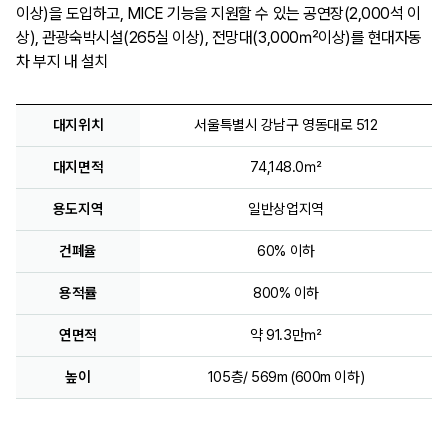
이상)을 도입하고, MICE 기능을 지원할 수 있는 공연장(2,000석 이
상), 관광숙박시설(265실 이상), 전망대(3,000㎡이상)를 현대자동
차 부지 내 설치
대지위치
서울특별시 강남구 영동대로 512
대지면적
74,148.0㎡
용도지역
일반상업지역
건폐율
60% 이하
용적률
800% 이하
연면적
약 91.3만㎡
높이
105층/ 569m (600m 이하)