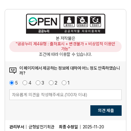
본 저작물은
"공공누리 제4유형 : 출처표시 + 변경불가 + 비상업적 이용만
가능"
조건에 따라 이용할 수 있습니다.
이 페이지에서 제공하는 정보에 대하여 어느 정도 만족하였습니
까?
매
5
점
만
4
점
보
3
점
불
2
점
매
1
점
우
족
통
만
우
만
족
불
족
만
족
의견 제출
관리부서
균형발전기획관
최종 수정일
2025-11-20