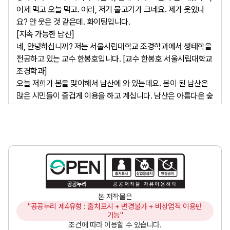
어제 먹고 오늘 먹고. 어라, 저기 물고기가 크네요. 제가 웃었나
요? 안 웃은 것 같은데. 화이팅입니다.

[지속 가능한 남산]

네, 안녕하십니까? 저는 서울시립대학교 조경학과에서 생태학을 
전공하고 있는 교수 한봉호입니다. [교수 한봉호 서울시립대학교 
조경학과]

오늘 저희가 봄을 맞이해서 남산에 와 있는데요. 봄이 된 남산은 
많은 시민들이 즐겁게 이용을 하고 계십니다. 남산은 아름다운 숲
도 있고요. 예쁜 꽃도 피고 있습니다. 그런데 숲 내부로 들어가 보
시면 많은 숨겨진 이야기가 있습니다. 저 숲 내부에는 개구리도 
살고, 새도 살고, 아름다운 꽃도 피고 있습니다. 그리고 여러 가지 
아픔도 있습니다. [남산의 아름다움과 비밀을 파헤쳐보는 시간!]

이렇게 오늘 남산의 아름다운 모습과 여러 가지 비밀들을 같이 한 
번 들여다보겠습니다. 자, 그러면 출발해 보실까요? 

[지속 가능한 남산]

본 저작물은
[남산이 중요한 이유 
"공공누리 제4유형 : 출처표시 + 변경불가 + 비상업적 이용만
1) 역사문화적 이유
 2)생태적 이유 3)여가 
가능"
및 관광]                      

조건에 따라 이용할 수 있습니다.