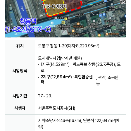
위치
도봉구 창동 1-29(대지:8,320.96㎡)
도시개발사업(단계별 개발)
1지구(14,529㎡) : 씨드큐브 창동(’23.7.준공), 도
로
사업방식
2지구(12,894㎡) : 복합환승센
, 광장, 소공원
터
등
사업기간
'17.~'29.
시행자
서울주택도시공사(SH)
지하8층/지상46층(167m), 연면적 122,647㎡(예
정)