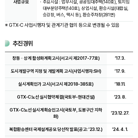
사업규모
주요시설 : 업무시설, 공공임대주택(140호), 토지임
대부분양주택(140호), 상업시설, 환승시설(대합실,
승강장, 버스, 택시 등), 환승주차장(281면)
※ GTX-C 사업시행자 및 관계기관 협의 등으로 변경될 수 있음
추진경위
창동ㆍ상계 활성화계획고시(서고시 제2017-77호)
’17. 3.
도시개발구역 지정 및 개발계획 고시(사업시행자:SH)
’17. 9.
실시계획인가 고시(서고시 제2018-385호)
’18.11.
GTX-C노선 실시협약체결(국토부-현대건설)
’23. 8.
GTX-C노선 실시계획승인고시(국토부, 도봉구간 지하
’23.12.27.
화)
복합환승센터 국제설계공모 당선작 발표(공고: ’23.12.)
’24. 4. 1.