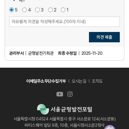
까?
매
5
점
만
4
점
보
3
점
불
2
점
매
1
점
우
족
통
만
우
만
족
불
족
만
족
의견 제출
관리부서
균형발전기획관
최종 수정일
2025-11-20
이메일주소무단수집거부
오시는길
조직도
서울특별시청 04524 서울특별시 중구 서소문로 124(서소문동)
씨티스퀘어 빌딩 9층, 10층, 서울시청서소문2청사