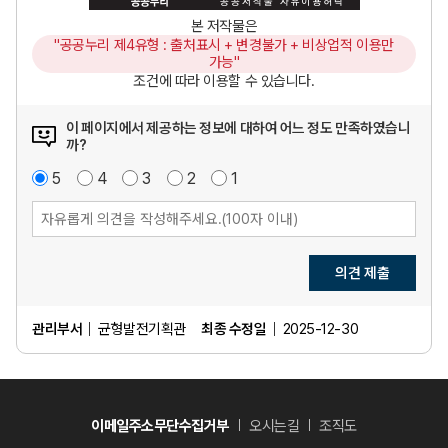
본 저작물은
"공공누리 제4유형 : 출처표시 + 변경불가 + 비상업적 이용만
가능"
조건에 따라 이용할 수 있습니다.
이 페이지에서 제공하는 정보에 대하여 어느 정도 만족하였습니
까?
매
5
점
만
4
점
보
3
점
불
2
점
매
1
점
우
족
통
만
우
만
족
불
족
만
족
의견 제출
관리부서
균형발전기획관
최종 수정일
2025-12-30
이메일주소무단수집거부
오시는길
조직도