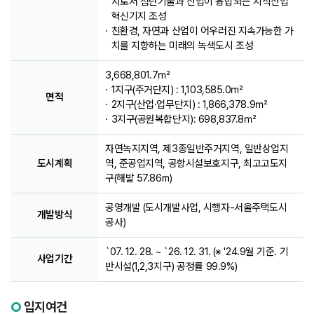
지로서 첨단기술과 산업이 융합되는 지식산업
혁신기지 조성
친환경, 자연과 산업이 어우러진 지속가능한 가
치를 지향하는 미래의 녹색도시 조성
3,668,801.7㎡
1지구(주거단지) : 1,103,585.0㎡
면적
2지구(산업·업무단지) : 1,866,378.9㎡
3지구(공원복합단지): 698,837.8㎡
자연녹지지역, 제3종일반주거지역, 일반상업지
도시계획
역, 준공업지역, 공항시설보호지구, 최고고도지
구(해발 57.86m)
공영개발 (도시개발사업, 시행자-서울주택도시
개발방식
공사)
`07. 12. 28. ~ `26. 12. 31. (※ '24.9월 기준. 기
사업기간
반시설(1,2,3지구) 공정률 99.9%)
입지여건