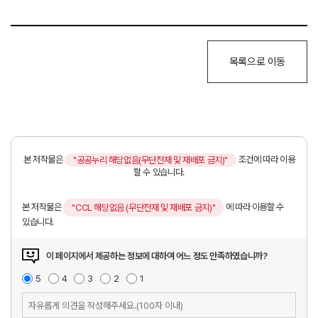
목록으로 이동
본 저작물은
조건에 따라 이용
"공공누리 해당없음(무단전재 및 재배포 금지)"
할 수 있습니다.
본 저작물은
에 따라 이용할 수
"CCL 해당없음 (무단전재 및 재배포 금지)"
있습니다.
이 페이지에서 제공하는 정보에 대하여 어느 정도 만족하였습니까?
매
5
점
만
4
점
보
3
점
불
2
점
매
1
점
우
족
통
만
우
만
족
불
의
족
만