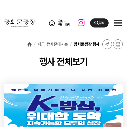
혼잡도
검색
약간 붐빔
지금, 광화문에서는
광화문광장 행사
행사 전체보기