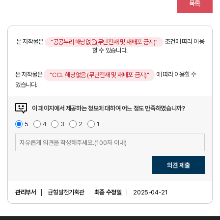
목록
본 저작물은
조건에 따라 이용
"공공누리 해당없음(무단전재 및 재배포 금지)"
할 수 있습니다.
본 저작물은
에 따라 이용할 수
"CCL 해당없음 (무단전재 및 재배포 금지)"
있습니다.
이 페이지에서 제공하는 정보에 대하여 어느 정도 만족하였습니까?
매
5
점
만
4
점
보
3
점
불
2
점
매
1
점
우
족
통
만
우
만
족
불
의
족
만
견
족
입
의견 제출
력
관리부서
균형발전기획관
최종 수정일
2025-04-21