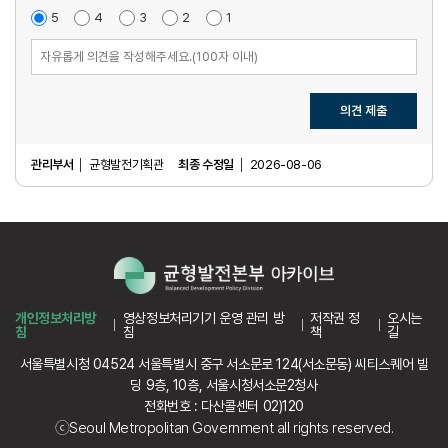
매
5
점
만
4
점
보
3
점
불
2
점
매
1
점
우
족
통
만
우
만
족
불
족
만
족
의견 제출
관리부서
균형발전기획관
최종 수정일
2026-08-06
개인정보처리방
영상정보처리기기 운영 관리 방
저작권 정
오시는
침
침
책
길
서울특별시청 04524 서울특별시 중구 서소문로 124(서소문동) 씨티스퀘어 빌
딩 9층, 10층, 서울시청서소문2청사
전화번호 : 다산콜센터 02)120
ⓒSeoul Metropolitan Government all rights reserved.