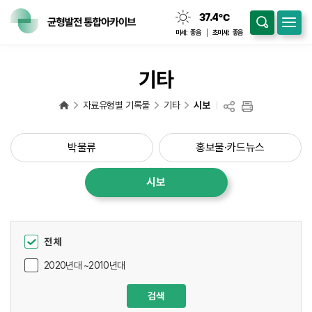
37.4
℃
맑음
미세:
좋음
초미세:
좋음
기타
자료유형별 기록물
기타
시보
박물류
홍보물·카드뉴스
시보
전 체
2020년대 ~2010년대
검색