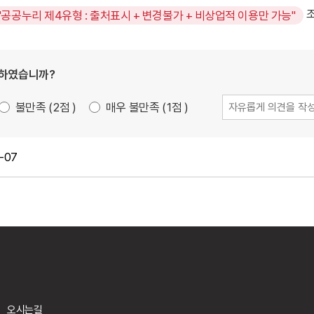
조
"공공누리 제4유형 : 출처표시 + 변경불가 + 비상업적 이용만 가능"
족하였습니까?
불만족
2
점
매우 불만족
1
점
-07
오시는길