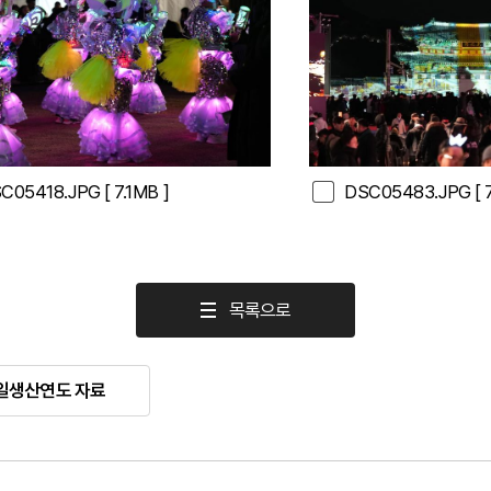
C05418.JPG
[ 7.1MB ]
DSC05483.JPG
[ 
목록으로
일생산연도 자료