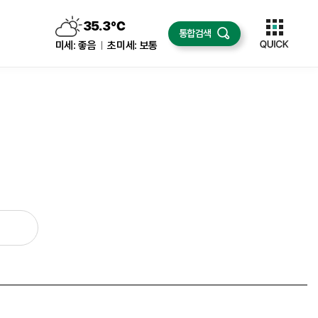
35.3
℃
통합검색
구름조금
미세:
좋음
초미세:
보통