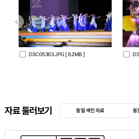
DSC05363.JPG
[ 6.2MB ]
DS
자료 둘러보기
동일 색인 자료
동