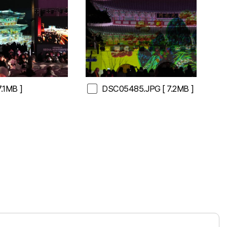
7.1MB ]
DSC05485.JPG
[ 7.2MB ]