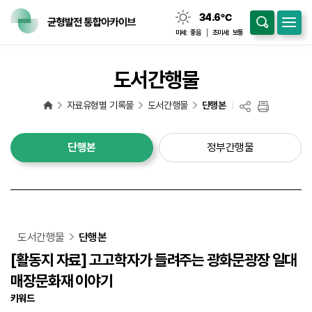
34.6
℃
맑음
미세:
좋음
초미세:
보통
도서간행물
자료유형별 기록물
도서간행물
단행본
단행본
정부간행물
도서간행물
단행본
[활동지 자료] 고고학자가 들려주는 광화문광장 일대
매장문화재 이야기
키워드