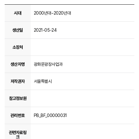
[활동지 자료] 고고학자가 들려주는 광화문광장 일대 매장문화재 이야기 상세정보 - 시대, 생산일, 소장처, 생산자명, 저작권자, 참고정보원, 관리번호, 관련자료 링크 순으로 정보 제공
시대
2000년대~2020년대
생산일
2021-05-24
소장처
생산자명
광화문광장사업과
저작권자
서울특별시
참고정보원
관리번호
PB_BF_00000031
관련자료링
크