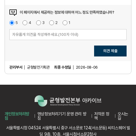
이 페이지에서 제공하는 정보에 대하여 어느 정도 만족하였습니까?
매
5
점
만
4
점
보
3
점
불
2
점
매
1
점
우
족
통
만
우
만
족
불
족
만
족
의견 제출
관리부서
균형발전기획관
최종 수정일
2026-08-06
개인정보처리방
영상정보처리기기 운영 관리 방
저작권 정
오시는
침
침
책
길
서울특별시청 04524 서울특별시 중구 서소문로 124(서소문동) 씨티스퀘어 빌
딩 9층, 10층, 서울시청서소문2청사